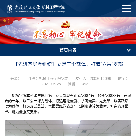
首页内容
【先进基层党组织】立足三个载体，打造“六最”支部
来源：
作者：机械工程学院党委
发布人：2008012099
时间：
2021-06-25
浏览：
398
机械学院本科师生纵向第一党支部现有正式党员
4
名，预备党员
38
名，在过
去的一年，以三会一课为载体，打造理论最新、学习最实、党支部；以实践活
动为载体，打造形式最活、氛围最红党支部；以制度建设为载体，打造管理最
严、能力最强党支部。