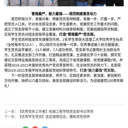
管理最严、能力最强——规范制度激发动力
规范积极分子、发展对象、预备党员答辩制度，发展一步、打擂一步。严
把党员入口关。针对本支部没支委，学生基数大，发展党员工作量大的问题，
成立了党支部骨干小组，建立发展材料分级审核制度；完善团建指导员制度，
实现学生党员对团支部指导全覆盖。
打造“管理最严”党支部。
学生党员积极发挥先锋模范作用，
2
名学生荣获大连理工大学优秀学生标兵
（全校每年仅
10
人），邓心陆作为全校唯一代表，优秀事迹被人民日报报道；
学生党员品学兼优，
13
人保研，
7
人成功考研。党支部书记姜雨杉主动担当作
为，扎实推进支部工作开展。打造精品微党课，主讲理论学习十余期，撰写党
建论文获得全国高思政论文三等奖，完成辽宁省党建课题、校党建课题
2
项，并
获得
2019-2021
年度校优秀共产党员荣誉称号。在全体党员的努力下，支部获
得
2019-2021
年度学校先进基层党组织荣誉称号。
打造
“
能力最强
”
党支部。
下一阶段党支部将继续探索，将学习、实践往更多样、更深度、更创新的
方向开展，始终以六最为目标，激发支部建设的新活力，为迎接建党
100
周年献
礼！
上一条：
【优秀党务工作者】机械工程学院党支部书记李然
下一条：
【优秀学生党员】坚定理想信念，锤炼党性修养