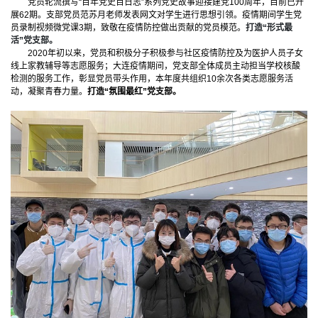
党员轮流撰写
“
百年党史百日志
”
系列党史故事迎接建党
100
周年，目前已开
展
62
期。支部党员范苏月老师发表网文对学生进行思想引领。疫情期间学生党
员录制视频微党课
3
期，致敬在疫情防控做出贡献的党员模范。
打造
“
形式最
活
”
党支部。
2020
年初以来，党员和积极分子积极参与社区疫情防控及为医护人员子女
线上家教辅导等志愿服务；大连疫情期间，党支部全体成员主动担当学校核酸
检测的服务工作，彰显党员带头作用，本年度共组织
10
余次各类志愿服务活
动，凝聚青春力量。
打造“氛围最红”党支部。