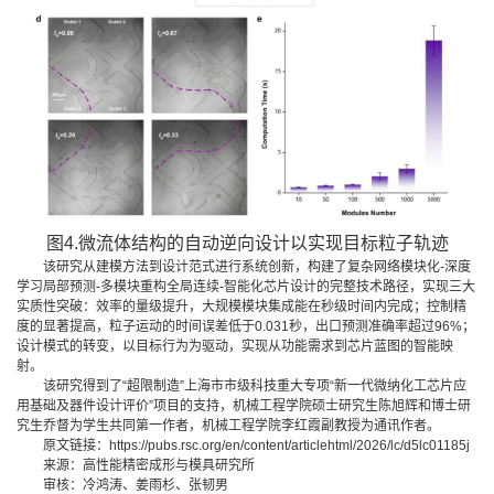
图4.微流体结构的自动逆向设计以实现目标粒子轨迹
该研究从建模方法到设计范式进行系统创新，构建了复杂网络模块化-深度
学习局部预测-多模块重构全局连续-智能化芯片设计的完整技术路径，实现三大
实质性突破：效率的量级提升，大规模模块集成能在秒级时间内完成；控制精
度的显著提高，粒子运动的时间误差低于0.031秒，出口预测准确率超过96%；
设计模式的转变，以目标行为为驱动，实现从功能需求到芯片蓝图的智能映
射。
该研究得到了“超限制造”上海市市级科技重大专项“新一代微纳化工芯片应
用基础及器件设计评价”项目的支持，机械工程学院硕士研究生陈旭辉和博士研
究生乔督为学生共同第一作者，机械工程学院李红霞副教授为通讯作者。
原文链接：
https://pubs.rsc.org/en/content/articlehtml/2026/lc/d5lc01185j
来源：高性能精密成形与模具研究所
审核：冷鸿涛、姜雨杉、张韧男