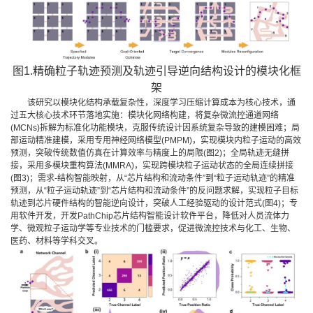
图1.精确粒子轨迹预测及轨迹引导逆向结构设计的模块化框
架
该研究以模块化结构承载复杂性，深度学习压缩计算成本为核心技术，通
过五大核心技术环节落地实施：模块化网络构建，将复杂微流控通道网络
(MCNs)拆解为标准化功能模块，克服传统设计因系统复杂导致的建模困难；局
部运动精准建模，采用专用神经网络模型(PMPM)，实现模块内粒子运动的高效
预测，突破传统数值仿真在计算效率与精度上的局限(图2)；全局轨迹无缝拼
接，采用多模块重构算法(MMRA)，实现跨模块粒子运动状态的全局连续拼接
(图3)；需求-结构智能映射，从“芯片结构和流动条件”到“粒子运动轨迹”的精准
预测，从“粒子运动轨迹”到“芯片结构和流动条件”的反问题求解，实现粒子目标
轨迹到芯片硬件结构的智能逆向设计，突破人工经验驱动的设计范式(图4)；专
用软件开发，开发PathChip芯片结构智能设计软件平台，降低对人员流体力
学、微观粒子运动学等专业技术的门槛要求，促进微流控技术与化工、生物、
医药、材料等学科交叉。